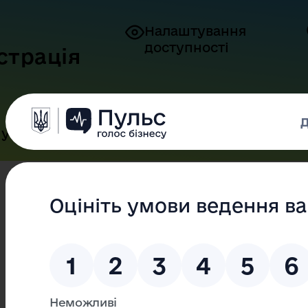
Налаштування
доступності
страція
ук