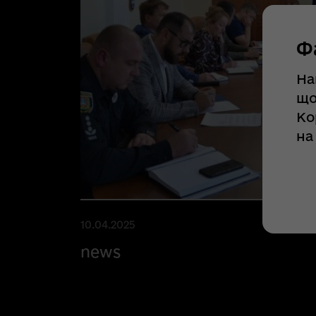
Ф
На
що
Ко
на
10.04.2025
news