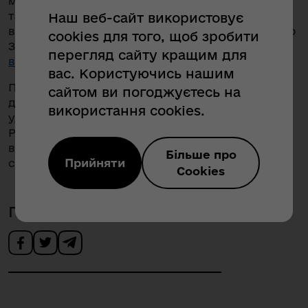
містить персональні дані всіх виборців України
та призначена для зберігання, обробки цих
Наш веб-сайт використовує
відомостей та користування ними відповідно до
cookies для того, щоб зробити
Закону України
«Про Державний реєстр
перегляд сайту кращим для
виборців»
вас. Користуючись нашим
Постійно ведеться робота з актуалізації бази
сайтом ви погоджуєтесь на
даних. Крім того, не припиняються роботи з
використання cookies.
удосконалення програмного забезпечення АІТС
Реєстру, яка може виявляти помилки та кратні
включення. Вдосконалюється й комплексна
Більше про
Прийняти
система захисту інформації.
Cookies
Поділитись новиною