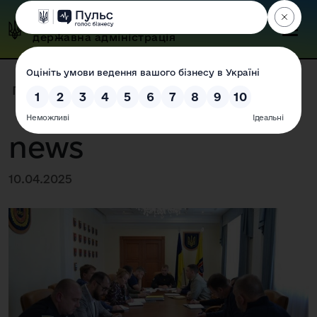
Одеська обласна
державна адміністрація
Головна
|
Прес-центр
|
Новини
|
news
news
10.04.2025